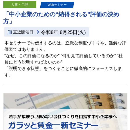
人事・労務
Webセミナー
「中小企業のための“納得される”評価の決め
方」
直近開催日
令和8年 8月25日(火)
本セミナーでお伝えするのは、立派な制度づくりや、難解な評
価表ではありません。
“なぜ、この評価になるのか” “何を見て評価しているのか” “社
員にどう説明すればよいのか”
「説明できる状態」をつくることに徹底的にフォーカスしま
す。