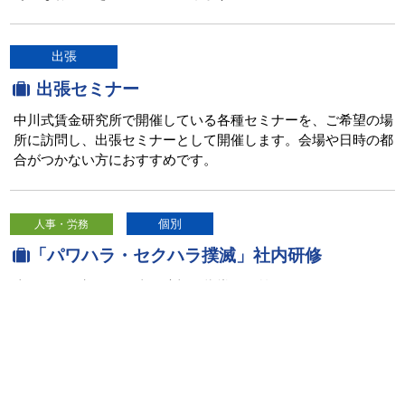
出張
出張セミナー
中川式賃金研究所で開催している各種セミナーを、ご希望の場
所に訪問し、出張セミナーとして開催します。会場や日時の都
合がつかない方におすすめです。
個別
人事・労務
「パワハラ・セクハラ撲滅」社内研修
上司には、部下の仕事を適切に指導する義務があります。
御社の状況に合わせた研修で、具体例を用いながら「適切な指
導」と「行き過ぎたパワハラ」の線引きを解説します。
個別
賃 金