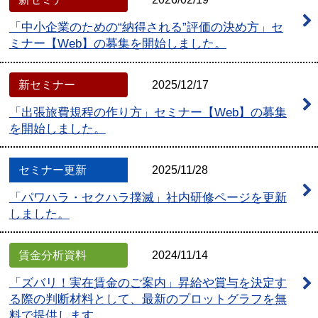
「中小企業のための“納得される”評価の決め方」セ
ミナー【Web】の募集を開始しました。
新セミナー
2025/12/17
「出張旅費規程の作り方」セミナー【Web】の募集
を開始しました。
セミナー更新
2025/11/28
「パワハラ・セクハラ撲滅」社内研修ページを更新
しました。
賃金分析資料
2024/11/14
「ズバリ！実在賃金のご案内」昇給や賞与を決定す
る際の判断材料として、最新のプロットグラフを無
料で提供します。