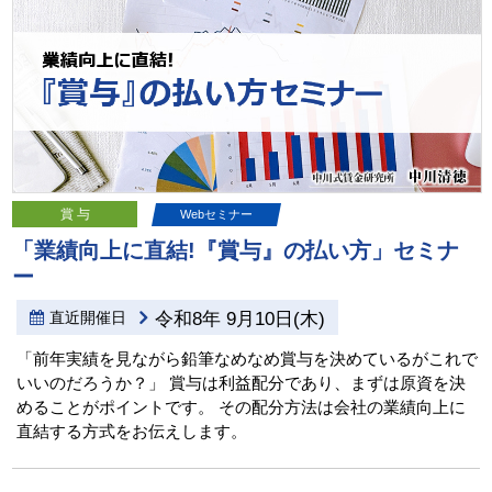
賞 与
Webセミナー
「業績向上に直結!『賞与』の払い方」セミナ
ー
直近開催日
令和8年 9月10日(木)
「前年実績を見ながら鉛筆なめなめ賞与を決めているがこれで
いいのだろうか？」 賞与は利益配分であり、まずは原資を決
めることがポイントです。 その配分方法は会社の業績向上に
直結する方式をお伝えします。