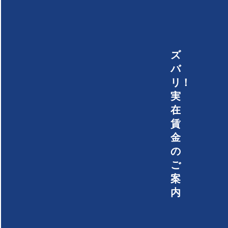
ズ
バ
リ！
実
在
賃
金
の
ご
案
内