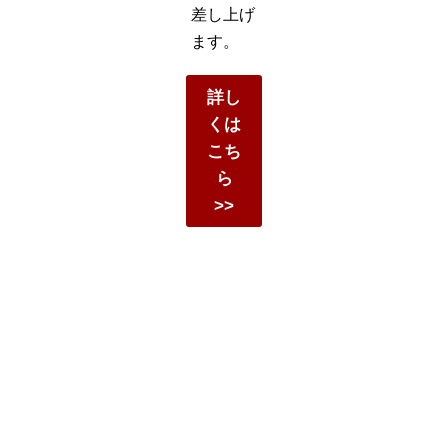
差し上げ
ます。
詳し
くは
こち
ら
>>