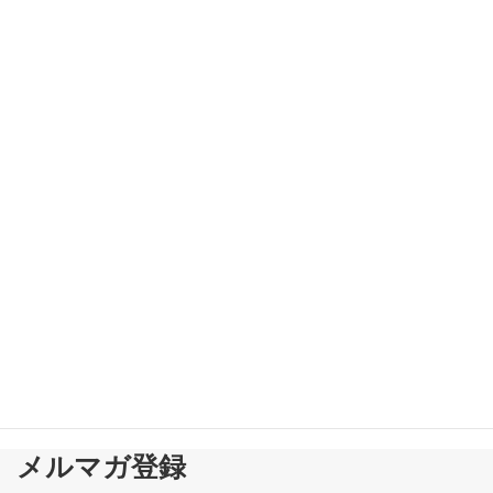
■社員に説明できる人事考課、できていますか？■
新着!!
2026-08-01
メルマガ登録