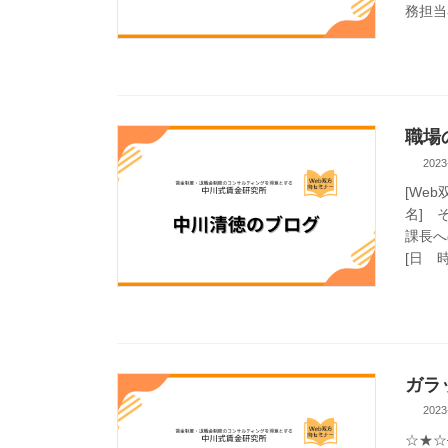
務担当者
職場
2023
[We
名] 
課長へ
[日 時
ガラ
2023
☆★☆