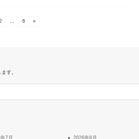
固
2
…
固
6
»
定
定
ペ
ペ
ー
ー
ジ
ジ
します。
6年7月
2026年6月