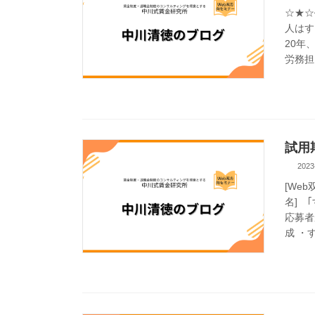
☆★☆
人はす
20年
労務担当
試用
2023
[We
名] 
応募者
成 ・す