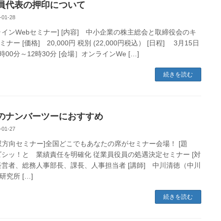
員代表の押印について
-01-28
ラインWebセミナー] [内容] 中小企業の株主総会と取締役会のキ
ナー [価格] 20,000円 税別 (22,000円税込） [日程] 3月15日
0時00分～12時30分 [会場］オンラインWe […]
続きを読む
のナンバーツーにおすすめ
-01-27
b双方向セミナー]全国どこでもあなたの席がセミナー会場！ [題
ビシッ！と 業績責任を明確化 従業員役員の処遇決定セミナー [対
経営者、総務人事部長、課長、人事担当者 [講師] 中川清徳（中川
研究所 […]
続きを読む