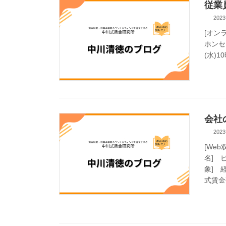
従業
2023
[オン
ホンセミ
(水)1
会社
2023
[We
名] 
象] 
式賃金