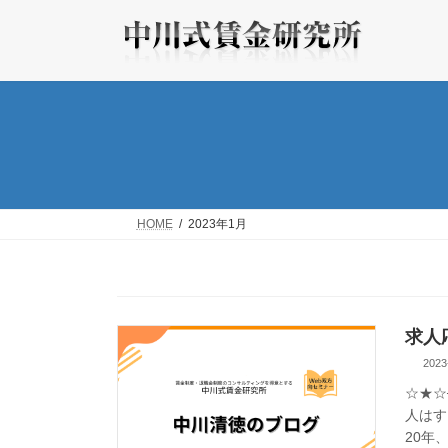
コ
ナ
ン
ビ
テ
ゲ
ン
ー
ツ
シ
へ
ョ
ス
ン
キ
に
ッ
移
プ
動
HOME
2023年1月
求人
2023
☆★☆
人はす
20年