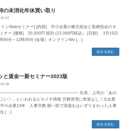
時の未消化年休買い取り
-01-27
ラインWebセミナー] [内容] 中小企業の株主総会と取締役会のキ
ナー [価格] 20,000円 税別 (22,000円税込） [日程] 3月15日
0時00分～12時30分 [会場］オンラインWe […]
続きを読む
ッと賃金一新セミナー2023版
-01-26
─────────────────────────── 社長、上司が「あの
ごい！」といわれるピカイチ情報 労務管理に奇策なし！大企業
、中小企業13年 人事労務 畑一筋で現場をはいずりまわった人事
 […]
続きを読む