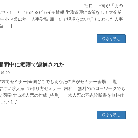
─────────────────────────── 社長、上司が「あの
ごい！」といわれるピカイチ情報 労務管理に奇策なし！大企業
、中小企業13年 人事労務 畑一筋で現場をはいずりまわった人事
 […]
続きを読む
期間中に痴漢で逮捕された
-01-29
b双方向セミナー]全国どこでもあなたの席がセミナー会場！ [題
｢すごい求人票｣の作り方セミナー [内容] 無料のハローワークでも
が殺到する求人票の作成 [特典] ・求人票の弱点診断書を無料作
ごい […]
続きを読む