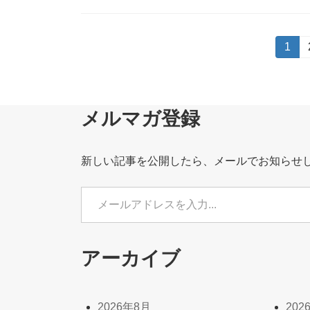
投
固
1
定
稿
ペ
ー
の
ジ
メルマガ登録
ペ
ー
新しい記事を公開したら、メールでお知らせ
ジ
メールアドレスを入力...
送
り
アーカイブ
2026年8月
202