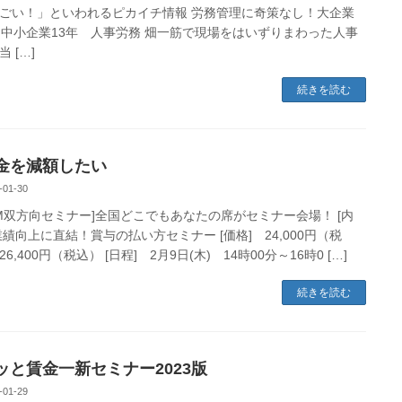
ごい！」といわれるピカイチ情報 労務管理に奇策なし！大企業
、中小企業13年 人事労務 畑一筋で現場をはいずりまわった人事
 […]
続きを読む
金を減額したい
-01-30
OM双方向セミナー]全国どこでもあなたの席がセミナー会場！ [内
業績向上に直結！賞与の払い方セミナー [価格] 24,000円（税
6,400円（税込） [日程] 2月9日(木) 14時00分～16時0 […]
続きを読む
ッと賃金一新セミナー2023版
-01-29