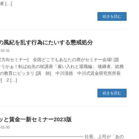
 […]
続きを読む
の風紀を乱す行為にたいする懲戒処分
-01-31
b双方向セミナー] 全国どこでもあなたの席がセミナー会場! [題
そうかぁ！転ばぬ先の杖講座「雇い入れと退職編」 後継者、総務
の教育にピッタリ [講 師] 中川清徳 中川式賃金研究所所長
] 2 […]
続きを読む
ッと賃金一新セミナー2023版
-01-30
─────────────────────────── 社長、上司が「あの