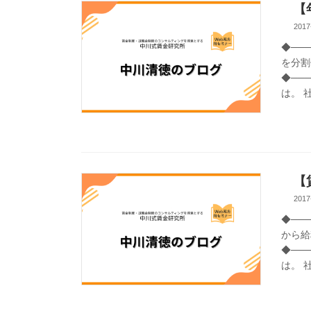
【年
2017
◆──
を分割
◆───
は。 
【賃
2017
◆───
から給
◆───
は。 