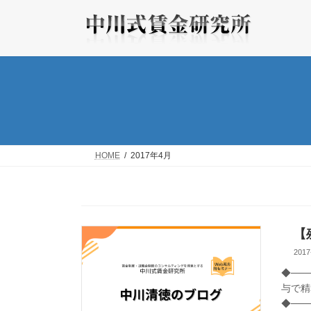
コ
ナ
ン
ビ
テ
ゲ
ン
ー
ツ
シ
へ
ョ
ス
ン
キ
に
ッ
移
プ
動
HOME
2017年4月
【残
2017
◆──
与で精
◆───