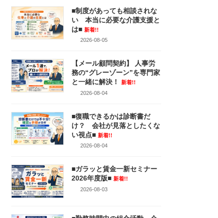
■制度があっても相談されな
い 本当に必要な介護支援と
は■
新着!!
2026-08-05
【メール顧問契約】 人事労
務の“グレーゾーン”を専門家
と一緒に解決！
新着!!
2026-08-04
■復職できるかは診断書だ
け？ 会社が見落としたくな
い視点■
新着!!
2026-08-04
■ガラッと賃金一新セミナー
2026年度版■
新着!!
2026-08-03