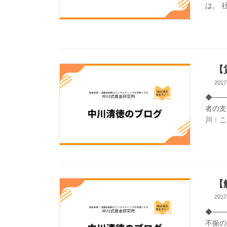
は。 
【賃
2017
◆──
者の支払
川：こ
【解
2017
◆──
不振の