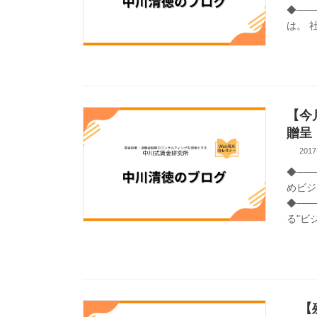
◆───
は。 
【今
贈呈
2017
◆──
めビジ
◆───
る"ビジ
【残