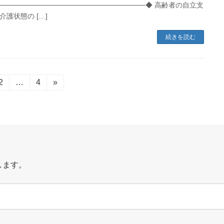
─────────────────────────────◆ 高齢者の自立支
介護状態の […]
続きを読む
固
2
…
固
4
»
定
定
ペ
ペ
ー
ー
ジ
ジ
します。