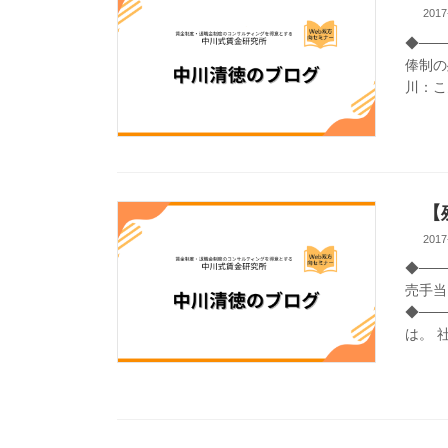
2017
◆──
俸制の残
川：こ
【残
2017
◆──
売手当
◆───
は。 