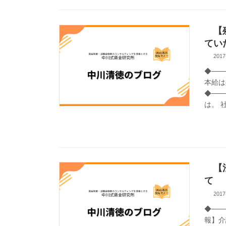
【残
てい
2017
◆──
本給は
◆───
は。 社
【法
て
2017
◆──
報】介