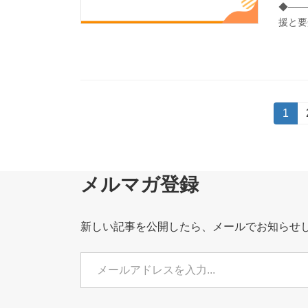
◆───
援と要
投
固
1
定
稿
ペ
ー
の
ジ
メルマガ登録
ペ
ー
新しい記事を公開したら、メールでお知らせ
ジ
メールアドレスを入力...
送
り