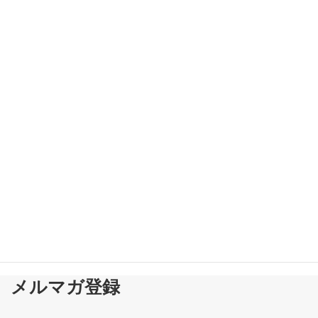
■制度があっても相談されない 本当に必要な介護支援とは
■
新着!!
2026-08-05
メルマガ登録