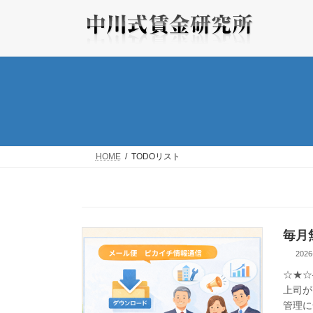
コ
ナ
ン
ビ
テ
ゲ
ン
ー
ツ
シ
へ
ョ
ス
ン
キ
に
ッ
移
プ
動
HOME
TODOリスト
毎月
2026
☆★☆
上司が
管理に