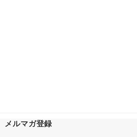
■勤務時間中の組合活動 会社が忘れてはいけない視点■
新着!!
2026-08-03
メルマガ登録