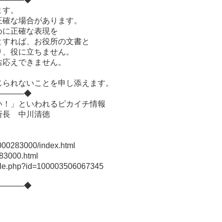
ます。
正確な場合があります。
めに正確な表現を
とすれば、お役所の文書と
り、役に立ちません。
お応えできません。
じられないことを申し添えます。
─────◆
い！」といわれるピカイチ情報
所長 中川清徳
283000/index.html
3000.html
le.php?id=100003506067345
─────◆