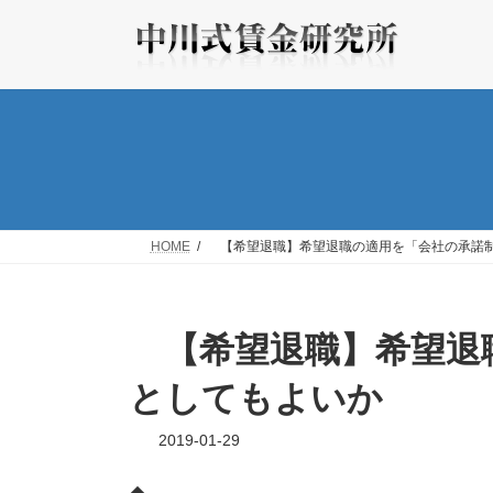
コ
ナ
ン
ビ
テ
ゲ
ン
ー
ツ
シ
へ
ョ
ス
ン
キ
に
ッ
移
プ
動
HOME
【希望退職】希望退職の適用を「会社の承諾
【希望退職】希望退
としてもよいか
2019-01-29