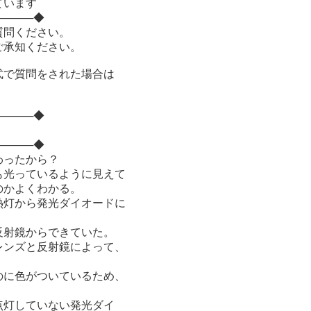
ちしています
─────◆
質問ください。
ご承知ください。
式で質問をされた場合は
─────◆
─────◆
わったから？
も光っているように見えて
のかよくわかる。
熱灯から発光ダイオードに
反射鏡からできていた。
レンズと反射鏡によって、
のに色がついているため、
点灯していない発光ダイ