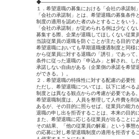
◆────────────────────────────
１．希望退職の募集における「会社の承諾制
「会社の承諾制」とは、希望退職の募集条件
制度の適用を認めた者のみとすることをいう
「会社の承諾制」が定められる例は少なくな
募集する際、企業が退職してほしくない従業
当該従業員の退職を防ぐことが主たる目的で
希望退職においても旱期退職優遇制度と同様
から従業員に対する退職の「誘引」であって
条件に従った退職の「申込み」と解され、し
承諾しない自由がある（企業側の承諾を希望
ができる。）。
２．希望退職の特殊性に対する配慮の必要性
ただし、希望退職については、以下に述べる
制度とは異なる観点からの考慮が必要である
希望退職制度は、人員を整理して人件費を削
あるが、その目的に照らせば、従業貝の能力
退職の申し出を拒否することは、本来の目的
また、希望退職に応じる従業員が出ることに
その結果、「他の従業員の解雇」という事態
の応募に対し希望退職制度の適用を拒否する
も侵害することになる。