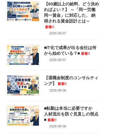
【60歳以上の給料、どう決め
ればよい？】 ～「同一労働
同一賃金」に対応した、 納
得される賃金設計とは～
新着!!
2026-08-07
■IT化で成果が出る会社は何
から始めている？■
新着!!
2026-08-07
【退職金制度のコンサルティ
ング】
新着!!
2026-08-06
■転勤は本当に必要ですか
人材流出を防ぐ見直しの視点
■
新着!!
2026-08-06