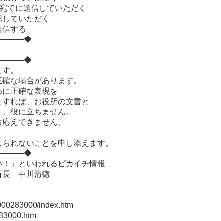
com 宛てに送信していただく
認していただく
送信する
─────◆
─────◆
ます。
正確な場合があります。
めに正確な表現を
とすれば、お役所の文書と
り、役に立ちません。
お応えできません。
じられないことを申し添えます。
─────◆
い！」といわれるピカイチ情報
所長 中川清徳
283000/index.html
3000.html