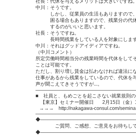
社長：代休を与えるメリットは大きいですね
中川：そうです。
しかし、従業員の生活もありますので、
困る場合もありますので、残業分の代休
するのがいいと思います。
社長：そうですね。
長時間残業をしている人を対象にしま
中川：それはグッドアイディアですね。
（中川コメント）
所定労働時間相当分の残業時間を代休をして
ことは可能です。
ただし、割り増し賃金は払わなければ違法に
仕事があるから残業をしているので、代休を
声が聞こえてきそうですが...。
──────────────────────────────
■ 社員と、もめごとを起こさない就業規則
【東京】セミナー開催日 2月15日（金）10
→→→ http://nakagawa-consul.com/seminar
──────────────────────────────
◆────────────────────────────
ご質問、ご感想、ご意見をお待
◆────────────────────────────