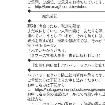
ご質問、ご感想、ご意見をお待ちしています
→ http://form.mag2.com/stewiobour
◆────────────────────────────
編集後記
◆────────────────────────────
葬列に出会ったら、親指を隠せ
まだ成仏していない人間の魂は、あたりを漂
連れていこうとしているが、それを防ぐには
親指を隠すのは、密教や修験道では、それが
実させるポーズと
されていたからだろう。
（タブーの常識大事典 青春出版社刊より）
◆────────────────────────────
【出前社内研修】パワハラ・セクハラ防止社
◆────────────────────────────
パワハラ・セクハラ防止社内研修を承ります
ご希望の方は下記よりお申し込みください。
お申し込みは下記から
→ https://nakagawa-consul.sslserve.jp/semin
お申し込み前の確認はメールにてお願い申し
確認方法
１．このメルマガの返信として確認内容を