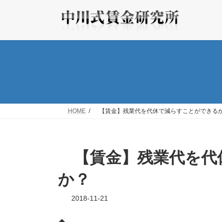
コ
ナ
ン
ビ
テ
ゲ
ン
ー
ツ
シ
へ
ョ
ス
ン
キ
に
ッ
移
プ
動
HOME
【賃金】残業代を代休で減らすことができる
【賃金】残業代を代
か？
2018-11-21