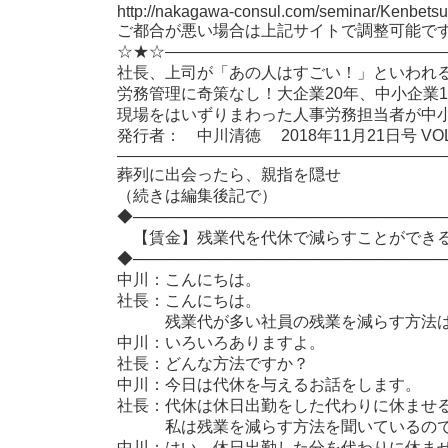
http://nakagawa-consul.com/seminar/Kenbets
ご都合が悪い場合は上記サイトで調整可能で
☆★☆―――――――――――――――――
社長、上司が「あの人はすごい！」といわれ
労務管理に奇策なし！大企業20年、中小企業
現場をはいずりまわった人事労務担当者が中
発行者： 中川清徳 2018年11月21日号 VOL.
――――――――――――――――――――
葬列に出会ったら、親指を隠せ
（続きは編集後記で）
◆────────────────────────────
【賃金】残業代を代休で減らすことができ
◆────────────────────────────
中川：こんにちは。
社長：こんにちは。
残業代が多い社員の残業を減らす方法は
中川：いろいろありますよ。
社長：どんな方法ですか？
中川：今日は代休を与えるお話をします。
社長：代休は休日出勤をした代わりに休ませ
私は残業を減らす方法を聞いているので
中川：はい、休日出勤した分を代わりに休ま