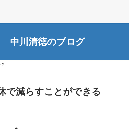
中川清徳のブログ
か？
休で減らすことができる