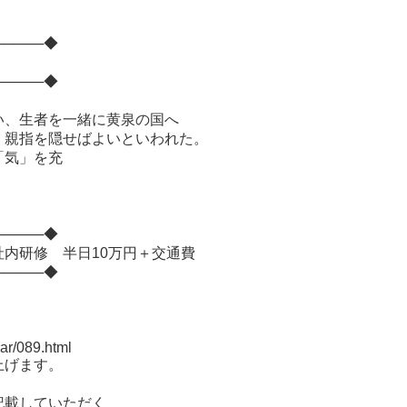
。
─────◆
─────◆
い、生者を一緒に黄泉の国へ
、親指を隠せばよいといわれた。
「気」を充
─────◆
内研修 半日10万円＋交通費
─────◆
。
ar/089.html
上げます。
記載していただく