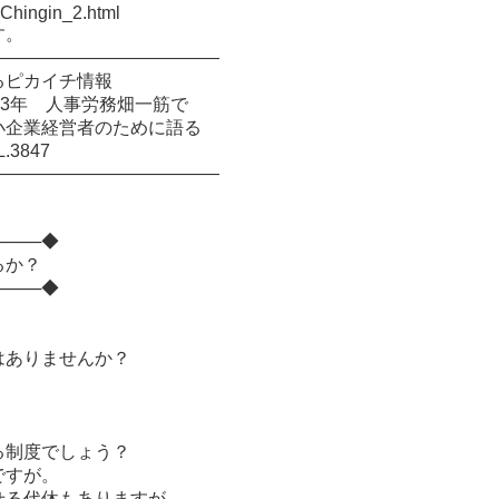
uChingin_2.html
す。
―――――――――――――
るピカイチ情報
13年 人事労務畑一筋で
小企業経営者のために語る
3847
―――――――――――――
────◆
るか？
────◆
ありませんか？
る制度でしょう？
すが。
せる代休もありますが、