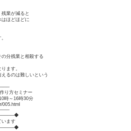
。
残業が減ると
はほどほどに
す。
その分残業と相殺する
なります。
与えるのは難しいという
───
の作り方セミナー
時～16時30分
/005.html
───
─────◆
ちしています
─────◆