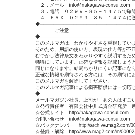
２．メール info@nakagawa-consul.
３．電話 ０２９９－８５－１４７５で確
４．ＦＡＸ ０２９９－８５－１４７４に
◆────────────────────────────
ご注意
◆────────────────────────────
このメルマガは、わかりやすさを重視してい
そのため、用語の使い方、表現の仕方等が不
むつかし法律条文をわかりやすく説明するた
犠牲にしています。正確な情報を記載しょう
同じになります。結局わかりにくい記事にな
正確な情報を期待される方には、その期待に
このメルマガを解除してください。
このメルマガ記事による損害賠償には一切応
◆────────────────────────────
メールマガジン社長、上司が「あの人はすご
☆発行責任者 有限会社中川式賃金研究所 
☆公式サイト http://nakagawa-consul.com
☆問い合わせ info@nakagawa-consul.com
☆バックナンバー http://archive.mag2.com/0000
☆登録・解除 http://www.mag2.com/m/000028