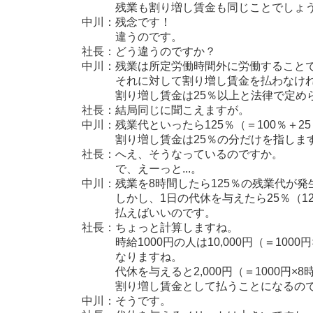
残業も割り増し賃金も同じことでしょ
中川：残念です！
違うのです。
社長：どう違うのですか？
中川：残業は所定労働時間外に労働すること
それに対して割り増し賃金を払わなけれ
割り増し賃金は25％以上と法律で定めら
社長：結局同じに聞こえますが。
中川：残業代といったら125％（＝100％＋2
割り増し賃金は25％の分だけを指しま
社長：へえ、そうなっているのですか。
で、えーっと...。
中川：残業を8時間したら125％の残業代が発
しかし、1日の代休を与えたら25％（125
払えばいいのです。
社長：ちょっと計算しますね。
時給1000円の人は10,000円（＝1000円×
なりますね。
代休を与えると2,000円（＝1000円×8時
割り増し賃金として払うことになるので
中川：そうです。