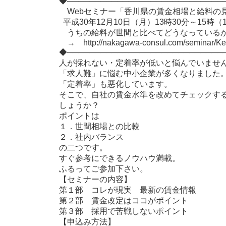
◆────────────────────────────
Webセミナー「香川県の賃金相場と給料の見
平成30年12月10日（月）13時30分～15時
うちの給料が世間と比べてどうなっているか
→ http://nakagawa-consul.com/seminar/Ken
◆────────────────────────────
人が採れない・定着率が低いと悩んでいませ
「求人難」に悩む中小企業が多くなりました
「定着率」も悪化しています。
そこで、自社の賃金水準を改めてチェックす
しょうか？
ポイントは
１．世間相場との比較
２．社内バランス
の二つです。
すぐ参考にできるノウハウ満載。
ふるってご参加下さい。
【セミナーの内容】
第１部 コレが現実 最新の賃金情報
第２部 賃金改定はココがポイント
第３部 採用で苦戦しないポイント
【申込み方法】