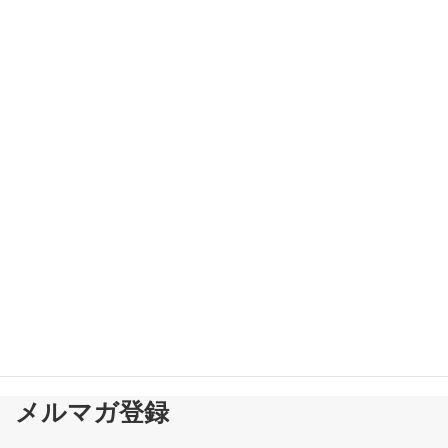
■勤務時間中の組合活動 会社が忘れてはいけない視点■
新着!!
2026-08-03
メルマガ登録